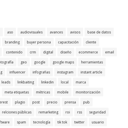
aso
audiovisuales
avances
avisos
base de datos
branding
buyer persona
capacitación
cliente
contenido
crm
digital
diseño
ecommerce
email
otografía
geo
google
google maps
herramientas
ng
influencer
infografias
instagram
instant article
leads
linkbaiting
linkedin
local
marca
meta etiquetas
métricas
mobile
monitorización
erest
plagio
post
precio
prensa
pub
relciones públicas
remarketing
roi
rss
seguridad
ftware
spam
tecnología
tik tok
twitter
usuario