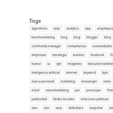
Tags
algoritmos
amp
analytics
app
arquetipos
benchmarketing
bing
blog
blogger
bloq
community manager
competencia
comunidades
empresas
estrategia
eventos
facebook
f
humor
ia
igtv
imágenes
inbound marketi
inteligencia artificial
internet
keyword
kpis
marca personal
marketing
messenger
meta
móvil
neuromarketing
per
periscope
Pint
publicidad
Redes Sociales
relaciones públicas
sem
seo
serp
slideshare
snapchat
so