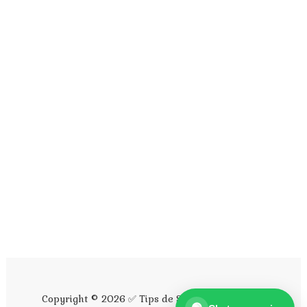
¡Hola! 👋
Selecciona una opción:
💬 Quiero consultar por WhatsaApp
💬 Messenger
Abrir chat en Facebook
Copyright ©
2026
✅ Tips de Seo y Social Media