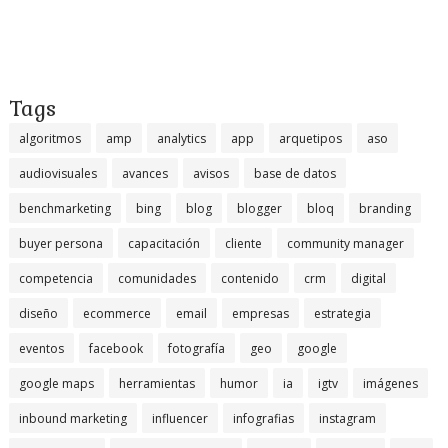
Tags
algoritmos
amp
analytics
app
arquetipos
aso
audiovisuales
avances
avisos
base de datos
benchmarketing
bing
blog
blogger
bloq
branding
buyer persona
capacitación
cliente
community manager
competencia
comunidades
contenido
crm
digital
diseño
ecommerce
email
empresas
estrategia
eventos
facebook
fotografía
geo
google
google maps
herramientas
humor
ia
igtv
imágenes
inbound marketing
influencer
infografias
instagram