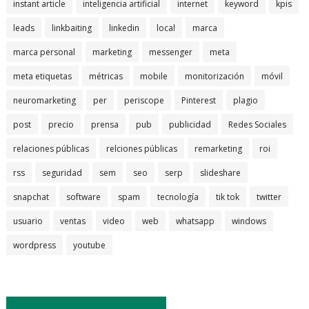
instant article
inteligencia artificial
internet
keyword
kpis
leads
linkbaiting
linkedin
local
marca
marca personal
marketing
messenger
meta
meta etiquetas
métricas
mobile
monitorización
móvil
neuromarketing
per
periscope
Pinterest
plagio
post
precio
prensa
pub
publicidad
Redes Sociales
relaciones públicas
relciones públicas
remarketing
roi
rss
seguridad
sem
seo
serp
slideshare
snapchat
software
spam
tecnología
tik tok
twitter
usuario
ventas
video
web
whatsapp
windows
wordpress
youtube