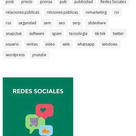
post
precio
prensa
pub
publicidad
Redes Sociales
relaciones públicas
relciones públicas
remarketing
roi
rss
seguridad
sem
seo
serp
slideshare
snapchat
software
spam
tecnología
tik tok
twitter
usuario
ventas
video
web
whatsapp
windows
wordpress
youtube