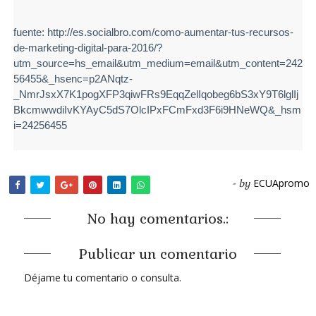
fuente: http://es.socialbro.com/como-aumentar-tus-recursos-
de-marketing-digital-para-2016/?
utm_source=hs_email&utm_medium=email&utm_content=242
56455&_hsenc=p2ANqtz-
_NmrJsxX7K1pogXFP3qiwFRs9EqqZelIqobeg6bS3xY9T6lglIj
BkcmwwdiIvKYAyC5dS7OlcIPxFCmFxd3F6i9HNeWQ&_hsm
i=24256455
ECUApromo
- by
No hay comentarios.:
Publicar un comentario
Déjame tu comentario o consulta.