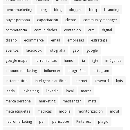
benchmarketing
bing
blog
blogger
bloq
branding
buyer persona
capacitación
cliente
community manager
competencia
comunidades
contenido
crm
digital
diseño
ecommerce
email
empresas
estrategia
eventos
facebook
fotografía
geo
google
google maps
herramientas
humor
ia
igtv
imágenes
inbound marketing
influencer
infografias
instagram
instant article
inteligencia artificial
internet
keyword
kpis
leads
linkbaiting
linkedin
local
marca
marca personal
marketing
messenger
meta
meta etiquetas
métricas
mobile
monitorización
móvil
neuromarketing
per
periscope
Pinterest
plagio