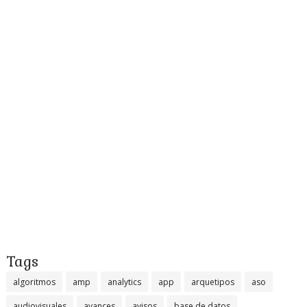
Tags
algoritmos
amp
analytics
app
arquetipos
aso
audiovisuales
avances
avisos
base de datos