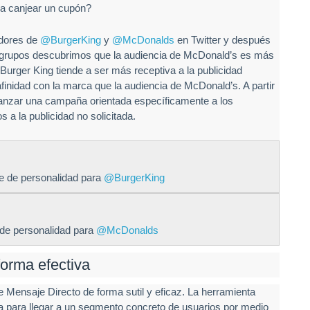
 a canjear un cupón?
idores de
@BurgerKing
y
@McDonalds
en Twitter y después
 grupos descubrimos que la audiencia de McDonald’s es más
 Burger King tiende a ser más receptiva a la publicidad
nidad con la marca que la audiencia de McDonald’s. A partir
lanzar una campaña orientada específicamente a los
a la publicidad no solicitada.
e de personalidad para
@BurgerKing
de personalidad para
@McDonalds
orma efectiva
Mensaje Directo de forma sutil y eficaz. La herramienta
para llegar a un segmento concreto de usuarios por medio