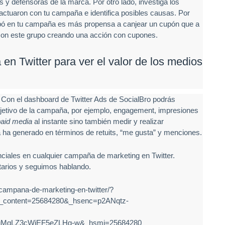
es y defensoras de la marca. Por otro lado, investiga los
ractuaron con tu campaña e identifica posibles causas. Por
cipó en tu campaña es más propensa a canjear un cupón que a
 con este grupo creando una acción con cupones.
en Twitter para ver el valor de los medios
 Con el dashboard de Twitter Ads de SocialBro podrás
objetivo de la campaña, por ejemplo, engagement, impresiones
aid media
al instante sino también medir y realizar
ha generado en términos de retuits, “me gusta” y menciones.
iales en cualquier campaña de marketing en Twitter.
arios y seguimos hablando.
-campana-de-marketing-en-twitter/?
_content=25684280&_hsenc=p2ANqtz-
qMgLZ3cWjEF5eZLHq-w&_hsmi=25684280