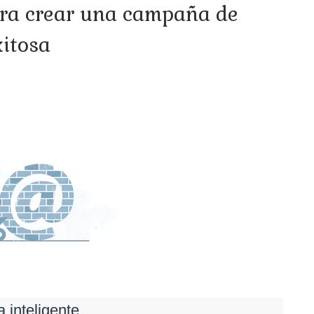
ara crear una campaña de
xitosa
 inteligente