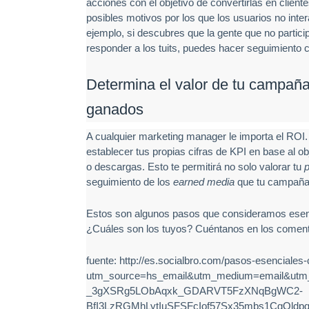
acciones con el objetivo de convertirlas en client
posibles motivos por los que los usuarios no inte
ejemplo, si descubres que la gente que no parti
responder a los tuits, puedes hacer seguimiento
Determina el valor de tu campaña 
ganados
A cualquier marketing manager le importa el ROI.
establecer tus propias cifras de KPI en base al 
o descargas. Esto te permitirá no solo valorar tu
p
seguimiento de los
earned media
que tu campaña 
Estos son algunos pasos que consideramos esenc
¿Cuáles son los tuyos? Cuéntanos en los coment
fuente: http://es.socialbro.com/pasos-esenciales
utm_source=hs_email&utm_medium=email&utm
_3gXSRg5LObAqxk_GDARVT5FzXNqBgWC2-
BfI3LzRGMhLytIuSFSFcIof57Sx35mbs1CgOldp