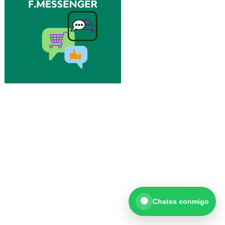
¡Hola! 👋
Selecciona una opción:
💬 Quiero consultar por WhatsaApp
💬 Messenger
Abrir chat en Facebook
🟢
Chatea conmigo