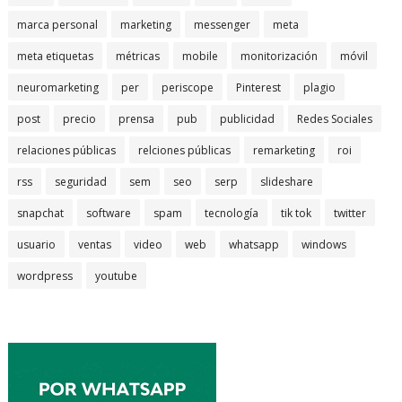
marca personal
marketing
messenger
meta
meta etiquetas
métricas
mobile
monitorización
móvil
neuromarketing
per
periscope
Pinterest
plagio
post
precio
prensa
pub
publicidad
Redes Sociales
relaciones públicas
relciones públicas
remarketing
roi
rss
seguridad
sem
seo
serp
slideshare
snapchat
software
spam
tecnología
tik tok
twitter
usuario
ventas
video
web
whatsapp
windows
wordpress
youtube