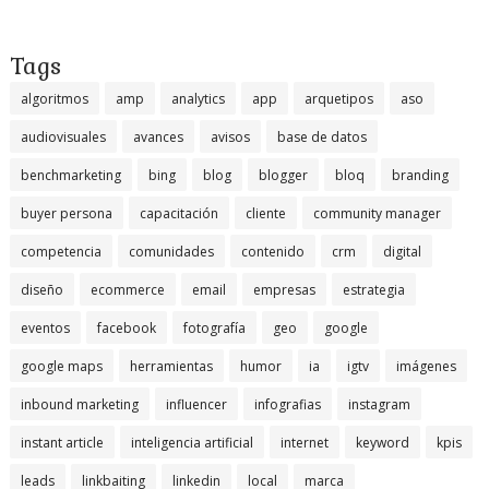
Tags
algoritmos
amp
analytics
app
arquetipos
aso
audiovisuales
avances
avisos
base de datos
benchmarketing
bing
blog
blogger
bloq
branding
buyer persona
capacitación
cliente
community manager
competencia
comunidades
contenido
crm
digital
diseño
ecommerce
email
empresas
estrategia
eventos
facebook
fotografía
geo
google
google maps
herramientas
humor
ia
igtv
imágenes
inbound marketing
influencer
infografias
instagram
instant article
inteligencia artificial
internet
keyword
kpis
leads
linkbaiting
linkedin
local
marca