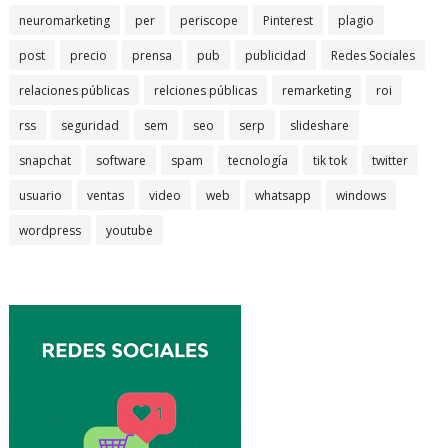
neuromarketing
per
periscope
Pinterest
plagio
post
precio
prensa
pub
publicidad
Redes Sociales
relaciones públicas
relciones públicas
remarketing
roi
rss
seguridad
sem
seo
serp
slideshare
snapchat
software
spam
tecnología
tik tok
twitter
usuario
ventas
video
web
whatsapp
windows
wordpress
youtube