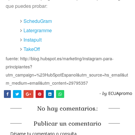
que puedes probar:
ScheduGram
Latergramme
Instapult
TakeOff
fuente: http://blog.hubspot.es/marketing/instagram-para-
principiantes?
utm_campaign=%23HubSpotEspanol&utm_source=hs_email&ut
m_medium=email&utm_content=29795357
ECUApromo
- by
No hay comentarios.:
Publicar un comentario
Déjame tu comentario o consulta.