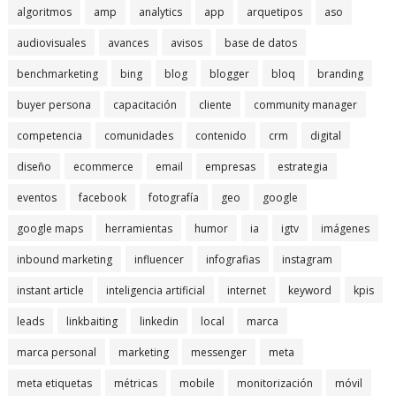
algoritmos
amp
analytics
app
arquetipos
aso
audiovisuales
avances
avisos
base de datos
benchmarketing
bing
blog
blogger
bloq
branding
buyer persona
capacitación
cliente
community manager
competencia
comunidades
contenido
crm
digital
diseño
ecommerce
email
empresas
estrategia
eventos
facebook
fotografía
geo
google
google maps
herramientas
humor
ia
igtv
imágenes
inbound marketing
influencer
infografias
instagram
instant article
inteligencia artificial
internet
keyword
kpis
leads
linkbaiting
linkedin
local
marca
marca personal
marketing
messenger
meta
meta etiquetas
métricas
mobile
monitorización
móvil