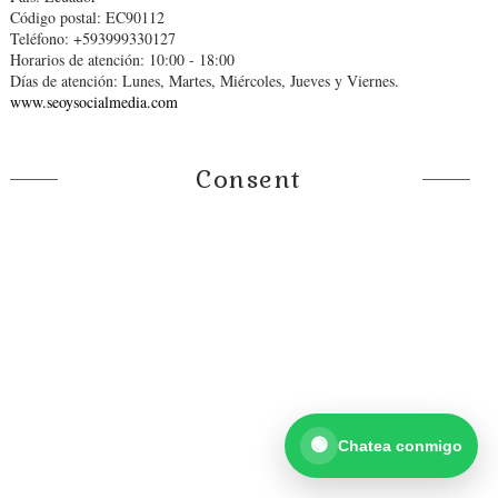
Código postal: EC90112
Teléfono: +593999330127
Horarios de atención: 10:00 - 18:00
Días de atención: Lunes, Martes, Miércoles, Jueves y Viernes.
www.seoysocialmedia.com
Consent
¡Hola! 👋
Selecciona una opción:
💬 Quiero consultar por WhatsaApp
💬 Messenger
Abrir chat en Facebook
🟢
Chatea conmigo