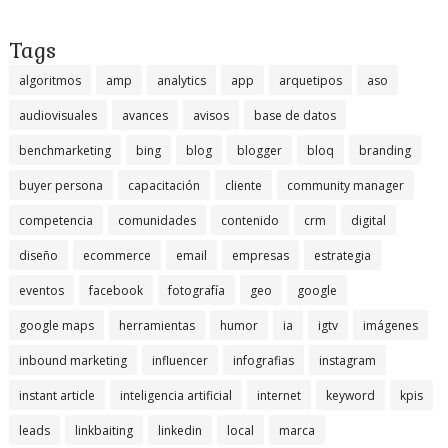
Tags
algoritmos
amp
analytics
app
arquetipos
aso
audiovisuales
avances
avisos
base de datos
benchmarketing
bing
blog
blogger
bloq
branding
buyer persona
capacitación
cliente
community manager
competencia
comunidades
contenido
crm
digital
diseño
ecommerce
email
empresas
estrategia
eventos
facebook
fotografía
geo
google
google maps
herramientas
humor
ia
igtv
imágenes
inbound marketing
influencer
infografias
instagram
instant article
inteligencia artificial
internet
keyword
kpis
leads
linkbaiting
linkedin
local
marca