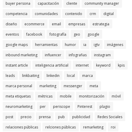
buyer persona
capacitación
cliente
community manager
competencia
comunidades
contenido
crm
digital
diseño
ecommerce
email
empresas
estrategia
eventos
facebook
fotografía
geo
google
google maps
herramientas
humor
ia
igtv
imágenes
inbound marketing
influencer
infografias
instagram
instant article
inteligencia artificial
internet
keyword
kpis
leads
linkbaiting
linkedin
local
marca
marca personal
marketing
messenger
meta
meta etiquetas
métricas
mobile
monitorización
móvil
neuromarketing
per
periscope
Pinterest
plagio
post
precio
prensa
pub
publicidad
Redes Sociales
relaciones públicas
relciones públicas
remarketing
roi