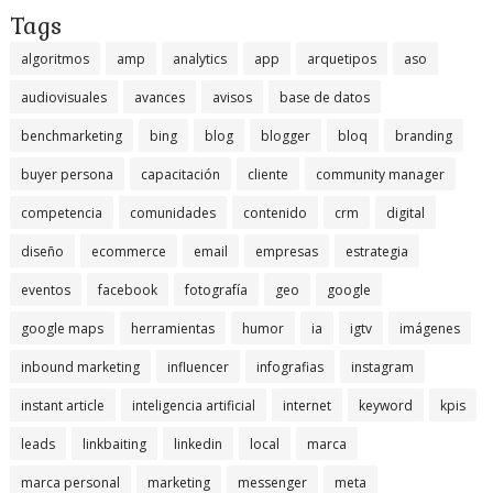
Tags
algoritmos
amp
analytics
app
arquetipos
aso
audiovisuales
avances
avisos
base de datos
benchmarketing
bing
blog
blogger
bloq
branding
buyer persona
capacitación
cliente
community manager
competencia
comunidades
contenido
crm
digital
diseño
ecommerce
email
empresas
estrategia
eventos
facebook
fotografía
geo
google
google maps
herramientas
humor
ia
igtv
imágenes
inbound marketing
influencer
infografias
instagram
instant article
inteligencia artificial
internet
keyword
kpis
leads
linkbaiting
linkedin
local
marca
marca personal
marketing
messenger
meta