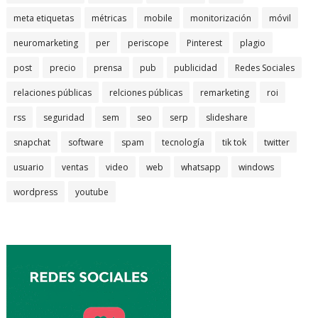
meta etiquetas
métricas
mobile
monitorización
móvil
neuromarketing
per
periscope
Pinterest
plagio
post
precio
prensa
pub
publicidad
Redes Sociales
relaciones públicas
relciones públicas
remarketing
roi
rss
seguridad
sem
seo
serp
slideshare
snapchat
software
spam
tecnología
tik tok
twitter
usuario
ventas
video
web
whatsapp
windows
wordpress
youtube