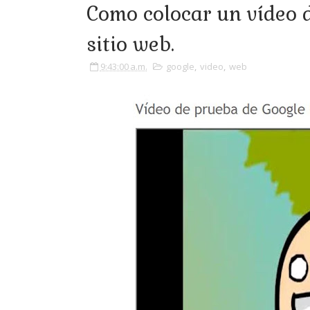
Como colocar un vídeo 
sitio web.
9:43:00 a.m.
google
,
video
,
web