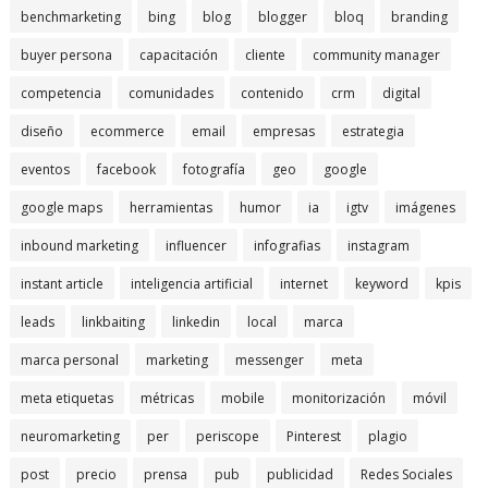
benchmarketing
bing
blog
blogger
bloq
branding
buyer persona
capacitación
cliente
community manager
competencia
comunidades
contenido
crm
digital
diseño
ecommerce
email
empresas
estrategia
eventos
facebook
fotografía
geo
google
google maps
herramientas
humor
ia
igtv
imágenes
inbound marketing
influencer
infografias
instagram
instant article
inteligencia artificial
internet
keyword
kpis
leads
linkbaiting
linkedin
local
marca
marca personal
marketing
messenger
meta
meta etiquetas
métricas
mobile
monitorización
móvil
neuromarketing
per
periscope
Pinterest
plagio
post
precio
prensa
pub
publicidad
Redes Sociales