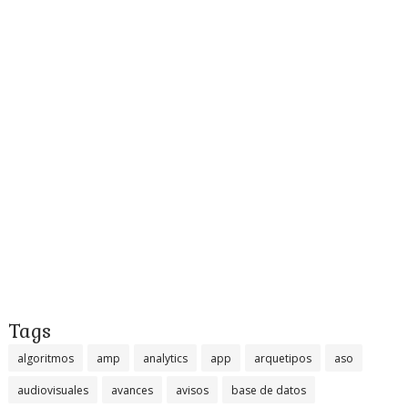
Tags
algoritmos
amp
analytics
app
arquetipos
aso
audiovisuales
avances
avisos
base de datos