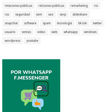
relaciones públicas
relciones públicas
remarketing
roi
rss
seguridad
sem
seo
serp
slideshare
snapchat
software
spam
tecnología
tik tok
twitter
usuario
ventas
video
web
whatsapp
windows
wordpress
youtube