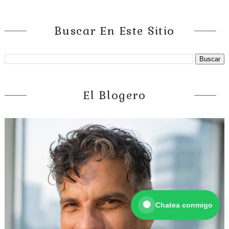
Buscar En Este Sitio
El Blogero
¡Hola! 👋
Selecciona una opción:
💬 Quiero consultar por WhatsaApp
💬 Messenger
Abrir chat en Facebook
🟢
Chatea conmigo