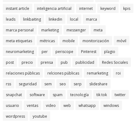
instant article
inteligencia artificial
internet
keyword
kpis
leads
linkbaiting
linkedin
local
marca
marca personal
marketing
messenger
meta
meta etiquetas
métricas
mobile
monitorización
móvil
neuromarketing
per
periscope
Pinterest
plagio
post
precio
prensa
pub
publicidad
Redes Sociales
relaciones públicas
relciones públicas
remarketing
roi
rss
seguridad
sem
seo
serp
slideshare
snapchat
software
spam
tecnología
tik tok
twitter
usuario
ventas
video
web
whatsapp
windows
wordpress
youtube