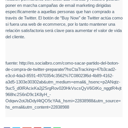
poner en marcha campañas de email marketing dirigidas
específicamente a aquellas personas que han comprado a
través de Twitter. El botón de “Buy Now” de Twitter actúa como
si fuera una web de ecommerce, por lo tanto mantener una
relación satisfactoria será clave para aumentar el valor de vida
del cliente.
fuente: http://es.socialbro.com/como-sacar-partido-del-boton-
de-compra-de-twitter-preparate/?hsCtaTracking=47b3cad2-
e3cd-4da3-8591-4970354c3562%7C08023f6d-4b89-4162-
a3d5-1303e30302ab&utm_medium=email&_hsenc=p2ANqtz-
9uc5_d0IRAcixKa2j2SrgRov020HkVscsQyV6GtKo_nggtR4vjt
968hc2S6nD9c1K8yH_-
Odqwv2otJbDdyl4tQO5cYA&_hsmi=22838988&utm_source=
hs_email&utm_content=22838988