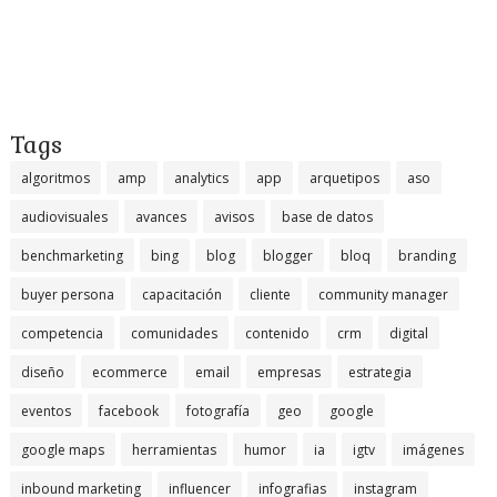
Tags
algoritmos
amp
analytics
app
arquetipos
aso
audiovisuales
avances
avisos
base de datos
benchmarketing
bing
blog
blogger
bloq
branding
buyer persona
capacitación
cliente
community manager
competencia
comunidades
contenido
crm
digital
diseño
ecommerce
email
empresas
estrategia
eventos
facebook
fotografía
geo
google
google maps
herramientas
humor
ia
igtv
imágenes
inbound marketing
influencer
infografias
instagram