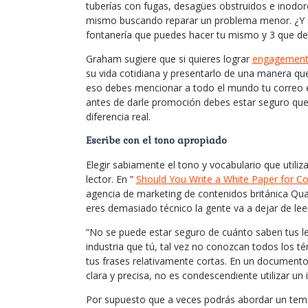
tuberías con fugas, desagües obstruidos e inodor
mismo buscando reparar un problema menor. ¿Y s
fontanería que puedes hacer tu mismo y 3 que deb
Graham sugiere que si quieres lograr
engagemen
su vida cotidiana y presentarlo de una manera q
eso debes mencionar a todo el mundo tu correo el
antes de darle promoción debes estar seguro que
diferencia real.
Escribe con el tono apropiado
Elegir sabiamente el tono y vocabulario que utiliza
lector. En ”
Should You Write a White Paper for C
agencia de marketing de contenidos británica Quat
eres demasiado técnico la gente va a dejar de lee
“No se puede estar seguro de cuánto saben tus le
industria que tú, tal vez no conozcan todos los tér
tus frases relativamente cortas. En un document
clara y precisa, no es condescendiente utilizar un
Por supuesto que a veces podrás abordar un tema 