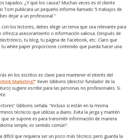
os tapados. ¿Y que los causa? Muchas veces es el cliente
i Tom publicara un pequeño informe llamado ‘5 trabajos de
es dejar a un profesional ”
t
con los lectores, debes elegir un tema que sea relevante para
ue ofrezca asesoramiento o información valiosa. Después de
ectrónico, tu blog, tu página de Facebook, etc. Claro que
 tu white paper proporcione contenido que pueda hacer una
rás en los escritos es clave para mantener el interés del
ontent Marketing?
” Kevin Gibbons (director fundador de la
uro) sugiere escribir para las personas no profesionales. Si
rte.
ctores” Gibbons señala. “Incluso si están en la misma
minos técnicos que utilizas a diario. Evita la jerga y mantén
o que se supone es para transmitir información de manera
 idioma simple; es sentido común”.
difícil que requiera ser un poco más técnico; pero guarda la