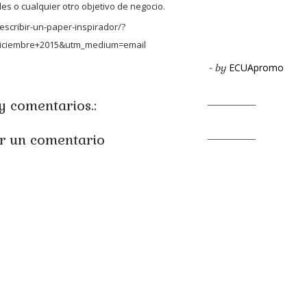
les o cualquier otro objetivo de negocio.
scribir-un-paper-inspirador/?
iciembre+2015&utm_medium=email
ECUApromo
- by
 comentarios.:
r un comentario