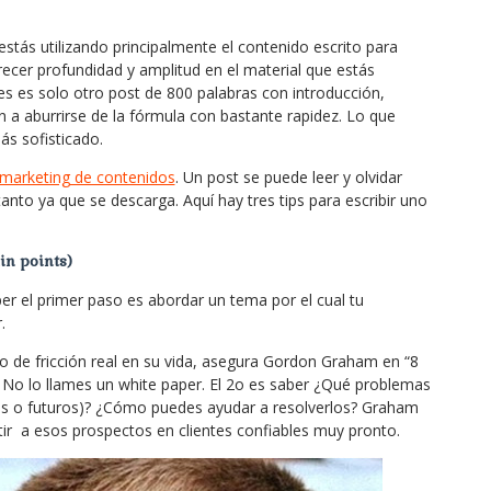
 estás utilizando principalmente el contenido escrito para
ecer profundidad y amplitud en el material que estás
es es solo otro post de 800 palabras con introducción,
an a aburrirse de la fórmula con bastante rapidez. Lo que
ás sofisticado.
marketing de contenidos
. Un post se puede leer y olvidar
nto ya que se descarga. Aquí hay tres tips para escribir uno
in points)
per el primer paso es abordar un tema por el cual tu
.
o de fricción real en su vida, asegura Gordon Graham en “8
s: No lo llames un white paper. El 2o es saber ¿Qué problemas
les o futuros)? ¿Cómo puedes ayudar a resolverlos? Graham
tir a esos prospectos en clientes confiables muy pronto.