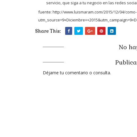
servicio, que siga a tu negocio en las redes socia
fuente:
http://www.luismaram.com/2015/12/04/como-e
utm_source=9+Diciembre++2015&utm_campaign=9+D
Share This:
No hay
Publica
Déjame tu comentario o consulta.