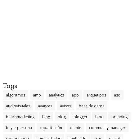
Tags
algoritmos
amp
analytics
app
arquetipos
aso
audiovisuales
avances
avisos
base de datos
benchmarketing
bing
blog
blogger
bloq
branding
buyer persona
capacitación
cliente
community manager
competencia
comunidades
contenido
crm
digital