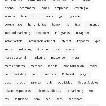
diseño
ecommerce
email
empresas
estrategia
eventos
facebook
fotografía
geo
google
google maps
herramientas
humor
ia
igtv
imágenes
inbound marketing
influencer
infografias
instagram
instant article
inteligencia artificial
internet
keyword
kpis
leads
linkbaiting
linkedin
local
marca
marca personal
marketing
messenger
meta
meta etiquetas
métricas
mobile
monitorización
móvil
neuromarketing
per
periscope
Pinterest
plagio
post
precio
prensa
pub
publicidad
Redes Sociales
relaciones públicas
relciones públicas
remarketing
roi
rss
seguridad
sem
seo
serp
slideshare