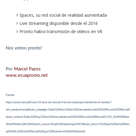
Spaces, su red social de realidad aumentada
Live streaming disponible desde el 2016
Pronto habra transmisión de vídeos en VR
Nos vemos pronto!
Por
Marcel Pazos
www.ecuapromo.net
Fuente:
https://www.merca20.com/15-anos-de-merca2-0-la-red-social-que-transformo-el-mundo/?
utm_medium=email&utm_campaign=Daily%20Hoy%20en%20mercadotecnia%20%20Revista%20Merca20
&utm_content=Daily%20Hoy%20en%20mercadotecnia%20%20Revista%20Merca20+CID_43cf069f0a6a
965af39ebbcc0fe21842&utm_source=Email%20marketing%20CM&utm_term=15%20aos%20de%20Merc
a20%20La%20red%20social%20que%20transform%20el%20mundo