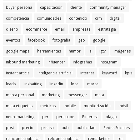
buyer persona
capacitación
cliente
community manager
competencia
comunidades
contenido
crm
digital
diseño
ecommerce
email
empresas
estrategia
eventos
facebook
fotografía
geo
google
google maps
herramientas
humor
ia
igtv
imágenes
inbound marketing
influencer
infografias
instagram
instant article
inteligencia artificial
internet
keyword
kpis
leads
linkbaiting
linkedin
local
marca
marca personal
marketing
messenger
meta
meta etiquetas
métricas
mobile
monitorización
móvil
neuromarketing
per
periscope
Pinterest
plagio
post
precio
prensa
pub
publicidad
Redes Sociales
relaciones públicas
relciones públicas
remarketing
roi