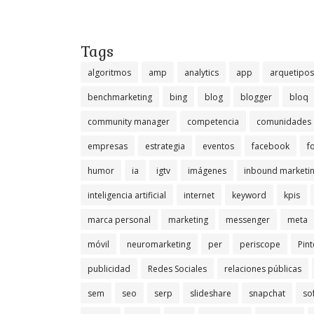
Tags
algoritmos
amp
analytics
app
arquetipos
benchmarketing
bing
blog
blogger
bloq
community manager
competencia
comunidades
empresas
estrategia
eventos
facebook
f
humor
ia
igtv
imágenes
inbound marketi
inteligencia artificial
internet
keyword
kpis
marca personal
marketing
messenger
meta
móvil
neuromarketing
per
periscope
Pint
publicidad
Redes Sociales
relaciones públicas
sem
seo
serp
slideshare
snapchat
so