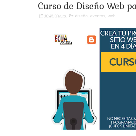
Curso de Diseño Web p
10:45:00 a.m.
diseño
,
eventos
,
web