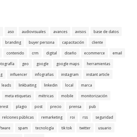
aso
audiovisuales
avances
avisos
base de datos
branding
buyer persona
capacitación
cliente
contenido
crm
digital
diseño
ecommerce
email
otografía
geo
google
google maps
herramientas
ng
influencer
infografias
instagram
instant article
leads
linkbaiting
linkedin
local
marca
meta etiquetas
métricas
mobile
monitorización
erest
plagio
post
precio
prensa
pub
relciones públicas
remarketing
roi
rss
seguridad
ftware
spam
tecnología
tik tok
twitter
usuario