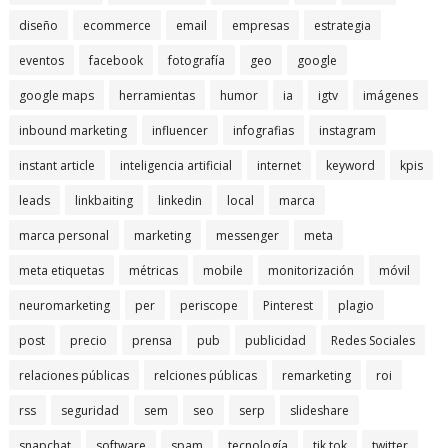
diseño
ecommerce
email
empresas
estrategia
eventos
facebook
fotografía
geo
google
google maps
herramientas
humor
ia
igtv
imágenes
inbound marketing
influencer
infografias
instagram
instant article
inteligencia artificial
internet
keyword
kpis
leads
linkbaiting
linkedin
local
marca
marca personal
marketing
messenger
meta
meta etiquetas
métricas
mobile
monitorización
móvil
neuromarketing
per
periscope
Pinterest
plagio
post
precio
prensa
pub
publicidad
Redes Sociales
relaciones públicas
relciones públicas
remarketing
roi
rss
seguridad
sem
seo
serp
slideshare
snapchat
software
spam
tecnología
tik tok
twitter