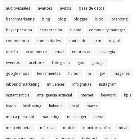
audiovisuales
avances
avisos
base de datos
benchmarketing
bing
blog
blogger
bloq
branding
buyer persona
capacitación
cliente
community manager
competencia
comunidades
contenido
crm
digital
diseño
ecommerce
email
empresas
estrategia
eventos
facebook
fotografía
geo
google
google maps
herramientas
humor
ia
igtv
imágenes
inbound marketing
influencer
infografias
instagram
instant article
inteligencia artificial
internet
keyword
kpis
leads
linkbaiting
linkedin
local
marca
marca personal
marketing
messenger
meta
meta etiquetas
métricas
mobile
monitorización
móvil
neuromarketing
per
periscope
Pinterest
plagio