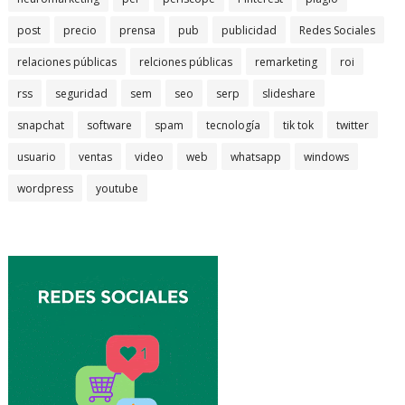
post
precio
prensa
pub
publicidad
Redes Sociales
relaciones públicas
relciones públicas
remarketing
roi
rss
seguridad
sem
seo
serp
slideshare
snapchat
software
spam
tecnología
tik tok
twitter
usuario
ventas
video
web
whatsapp
windows
wordpress
youtube