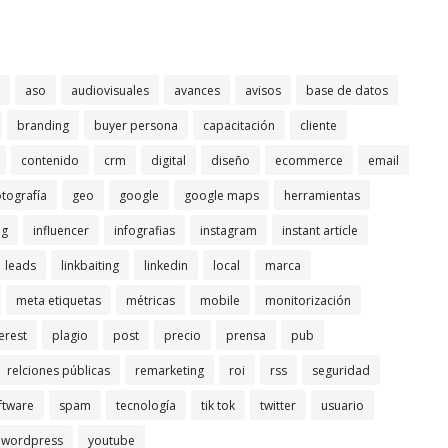
aso
audiovisuales
avances
avisos
base de datos
branding
buyer persona
capacitación
cliente
contenido
crm
digital
diseño
ecommerce
email
otografía
geo
google
google maps
herramientas
ng
influencer
infografias
instagram
instant article
leads
linkbaiting
linkedin
local
marca
meta etiquetas
métricas
mobile
monitorización
erest
plagio
post
precio
prensa
pub
relciones públicas
remarketing
roi
rss
seguridad
ftware
spam
tecnología
tik tok
twitter
usuario
wordpress
youtube