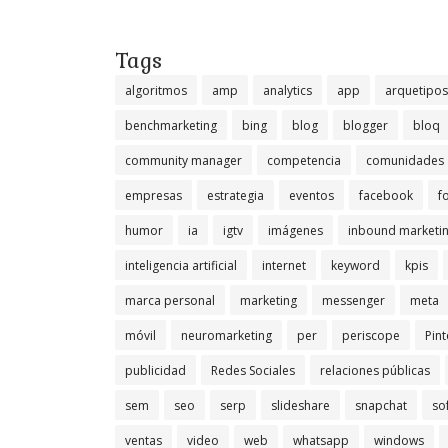
Tags
algoritmos
amp
analytics
app
arquetipos
benchmarketing
bing
blog
blogger
bloq
community manager
competencia
comunidades
empresas
estrategia
eventos
facebook
f
humor
ia
igtv
imágenes
inbound marketi
inteligencia artificial
internet
keyword
kpis
marca personal
marketing
messenger
meta
móvil
neuromarketing
per
periscope
Pint
publicidad
Redes Sociales
relaciones públicas
sem
seo
serp
slideshare
snapchat
so
ventas
video
web
whatsapp
windows