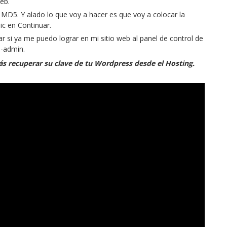
eb.
 MD5. Y alado lo que voy a hacer es que voy a colocar la
ic en Continuar.
 si ya me puedo lograr en mi sitio web al panel de control de
p-admin.
s recuperar su clave de tu Wordpress desde el Hosting.