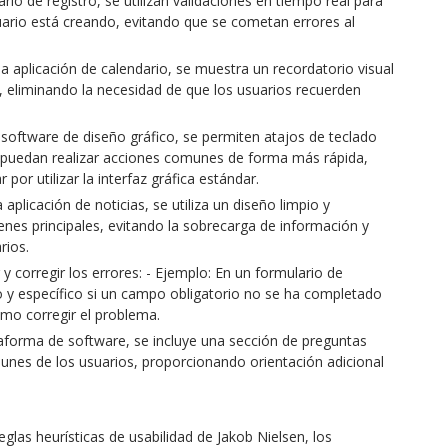
io de registro, se utilizan validaciones en tiempo real para
usuario está creando, evitando que se cometan errores al
 aplicación de calendario, se muestra un recordatorio visual
l, eliminando la necesidad de que los usuarios recuerden
un software de diseño gráfico, se permiten atajos de teclado
s puedan realizar acciones comunes de forma más rápida,
or utilizar la interfaz gráfica estándar.
aplicación de noticias, se utiliza un diseño limpio y
genes principales, evitando la sobrecarga de información y
rios.
y corregir los errores: - Ejemplo: En un formulario de
 y específico si un campo obligatorio no se ha completado
mo corregir el problema.
aforma de software, se incluye una sección de preguntas
unes de los usuarios, proporcionando orientación adicional
eglas heurísticas de usabilidad de Jakob Nielsen, los