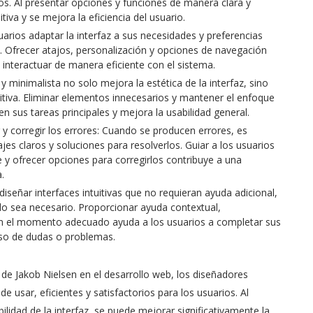
os. Al presentar opciones y funciones de manera clara y
tiva y se mejora la eficiencia del usuario.
usuarios adaptar la interfaz a sus necesidades y preferencias
io. Ofrecer atajos, personalización y opciones de navegación
a interactuar de manera eficiente con el sistema.
y minimalista no solo mejora la estética de la interfaz, sino
itiva. Eliminar elementos innecesarios y mantener el enfoque
en sus tareas principales y mejora la usabilidad general.
 y corregir los errores: Cuando se producen errores, es
s claros y soluciones para resolverlos. Guiar a los usuarios
 y ofrecer opciones para corregirlos contribuye a una
.
señar interfaces intuitivas que no requieran ayuda adicional,
o sea necesario. Proporcionar ayuda contextual,
 en el momento adecuado ayuda a los usuarios a completar sus
aso de dudas o problemas.
d de Jakob Nielsen en el desarrollo web, los diseñadores
e usar, eficientes y satisfactorios para los usuarios. Al
bilidad de la interfaz, se puede mejorar significativamente la