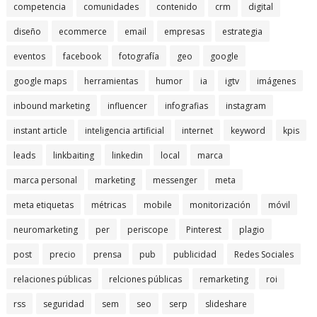
competencia
comunidades
contenido
crm
digital
diseño
ecommerce
email
empresas
estrategia
eventos
facebook
fotografía
geo
google
google maps
herramientas
humor
ia
igtv
imágenes
inbound marketing
influencer
infografias
instagram
instant article
inteligencia artificial
internet
keyword
kpis
leads
linkbaiting
linkedin
local
marca
marca personal
marketing
messenger
meta
meta etiquetas
métricas
mobile
monitorización
móvil
neuromarketing
per
periscope
Pinterest
plagio
post
precio
prensa
pub
publicidad
Redes Sociales
relaciones públicas
relciones públicas
remarketing
roi
rss
seguridad
sem
seo
serp
slideshare