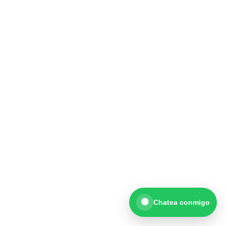
¡Hola! 👋
Selecciona una opción:
💬 Quiero consultar por WhatsaApp
💬 Messenger
Abrir chat en Facebook
🟢
Chatea conmigo