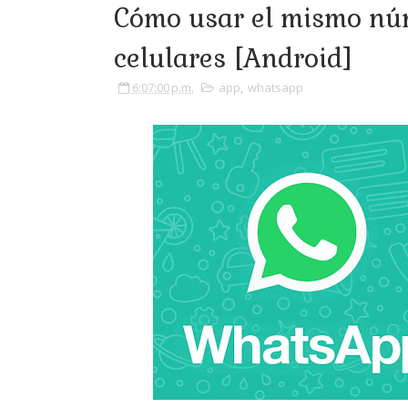
Cómo usar el mismo nú
celulares [Android]
6:07:00 p.m.
app
,
whatsapp