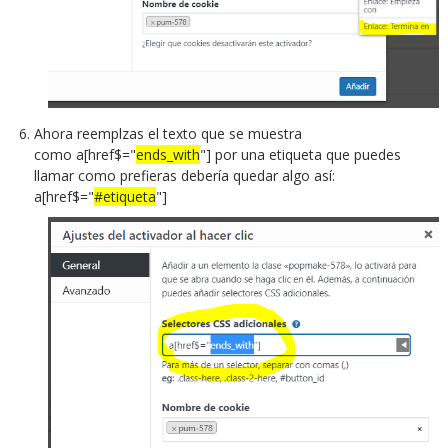
Ahora reemplzas el texto que se muestra
como a[href$="
ends_with
"] por una etiqueta que puedes
llamar como prefieras debería quedar algo así:
a[href$="
#etiqueta
"]