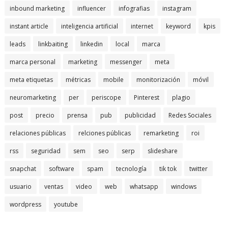
inbound marketing
influencer
infografias
instagram
instant article
inteligencia artificial
internet
keyword
kpis
leads
linkbaiting
linkedin
local
marca
marca personal
marketing
messenger
meta
meta etiquetas
métricas
mobile
monitorización
móvil
neuromarketing
per
periscope
Pinterest
plagio
post
precio
prensa
pub
publicidad
Redes Sociales
relaciones públicas
relciones públicas
remarketing
roi
rss
seguridad
sem
seo
serp
slideshare
snapchat
software
spam
tecnología
tik tok
twitter
usuario
ventas
video
web
whatsapp
windows
wordpress
youtube