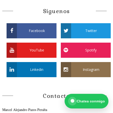
Síguenos
Facebook
Twitter
YouTube
Spotify
¡Hola! 👋
Selecciona una opción:
Linkedin
Instagram
💬 Quiero consultar por WhatsaApp
💬 Messenger
Abrir chat en Facebook
Contacto
🟢
Chatea conmigo
Marcel Alejandro Pazos Peralta