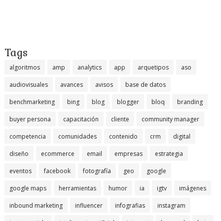
Tags
algoritmos
amp
analytics
app
arquetipos
aso
audiovisuales
avances
avisos
base de datos
benchmarketing
bing
blog
blogger
bloq
branding
buyer persona
capacitación
cliente
community manager
competencia
comunidades
contenido
crm
digital
diseño
ecommerce
email
empresas
estrategia
eventos
facebook
fotografía
geo
google
google maps
herramientas
humor
ia
igtv
imágenes
inbound marketing
influencer
infografias
instagram