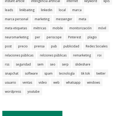
instant article
inteligencia artificial
internet
keyword
kpis
leads
linkbaiting
linkedin
local
marca
marca personal
marketing
messenger
meta
meta etiquetas
métricas
mobile
monitorización
móvil
neuromarketing
per
periscope
Pinterest
plagio
post
precio
prensa
pub
publicidad
Redes Sociales
relaciones públicas
relciones públicas
remarketing
roi
rss
seguridad
sem
seo
serp
slideshare
snapchat
software
spam
tecnología
tik tok
twitter
usuario
ventas
video
web
whatsapp
windows
wordpress
youtube